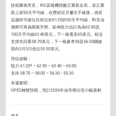
技術圖表所見，RSI及隨機指數正重新走高，並正重
新上探50天平均線，在歷經近月屢次不破後，倘若
這趟終可破位目前位於61.20的50天平均線，料見油
價將可再為開展升勢。延伸阻力估計為為62.90及
100天平均線63.40美元，下一級看至65美元。較近
支撐先回看58.70美元，下一級參考58及56.30關鍵
指向5月5日低位55.30美元。
預估波幅：
阻力 61.20* – 62.90 – 63.40 – 65.00
支持 58.70 – 58.00 – 56.30 - 55.30
本週要聞：
OPEC轉變預期，預計2026年油市將出現小幅過剩
更多....