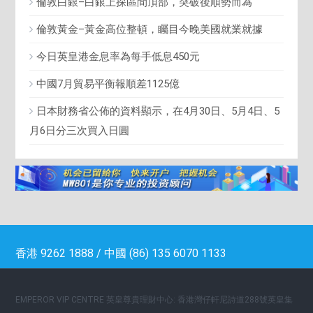
倫敦白銀–白銀上探區間頂部，突破後順勢而為
倫敦黃金–黃金高位整頓，矚目今晚美國就業就據
今日英皇港金息率為每手低息450元
中國7月貿易平衡報順差1125億
日本財務省公佈的資料顯示，在4月30日、5月4日、5
月6日分三次買入日圓
香港 9262 1888 / 中國 (86) 135 6070 1133
EMPEROR VIP CENTRE 英皇尊貴理財中心: 香港灣仔軒尼詩道288號英皇集