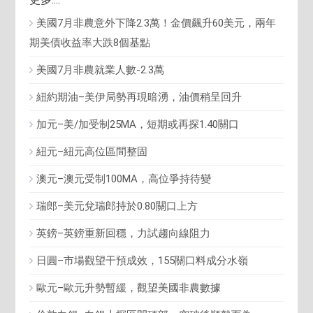
美國7月非農意外下降2.3萬！金價飆升60美元，兩年
期美債收益率大跌8個基點
美國7月非農就業人數-2.3萬
紐約期油–美伊局勢再現暗湧，油價稍呈回升
加元–美/加受制25MA，短期或再探1.40關口
紐元–紐元高位區間整固
澳元–澳元受制100MA，高位爭持待變
瑞郎–美元兌瑞郎持於0.80關口上方
英鎊–英鎊重新回穩，力試趨向線阻力
日圓–市場觀望干預成效，155關口料成分水嶺
歐元–歐元升勢暫緩，觀望美國非農數據