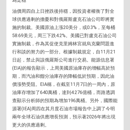
為走穩
油價周四自上日挫跌後持穩，因投資者權衡了對全
球供應過剩的擔憂和對俄羅斯盧克石油公司即將實
施的制裁。美國原油上漲20美分，或0.3%，至每桶
58.69美元，周三下跌4.2%。美國已對盧克石油公司
實施制裁，作為其促使克里姆林宮就烏克蘭問題進
行和談的努力的一部分。根據制裁規定，自11月21
日起，禁止與該俄羅斯公司進行交易。能源信息署
(EIA)的報告顯示，上周美國原油庫存的增幅高於預
期，而汽油和餾分油庫存的降幅低於預期，因此油
價漲勢受阻。EIA稱，在截至11月7日的一周內，原
油庫存增加了640萬桶，達到4.276億桶，而路透調
查顯示分析師的預期為增加196萬桶。另外，國際能
源署(IEA)周四在其月度石油市場報告中上調了今明
兩年全球石油供應增長預測，預示著2026年將出現
更大的供應過剩。