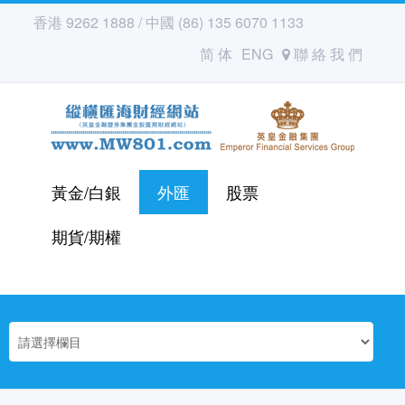
香港 9262 1888 / 中國 (86) 135 6070 1133
简 体
ENG
聯 絡 我 們
黃金/白銀
外匯
股票
期貨/期權