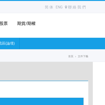
简 体
ENG
聯 絡 我 們
股票
期貨/期權
區(論壇)
首頁
文件下載