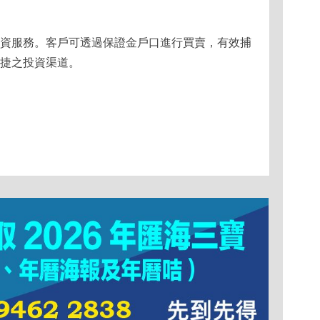
資服務。客戶可透過保證金戶口進行買賣，有效捕
捷之投資渠道。