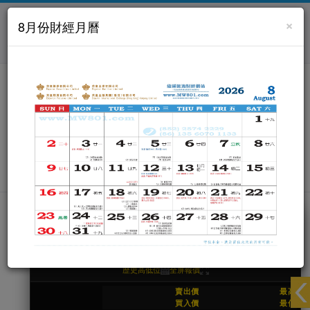
香港 9262 1888 / 中國 (86) 135 6070 1133
×
8月份財經月曆
简 体
ENG
聯 絡 我 們
黃金/白銀
外匯
股票
期貨/期權
英皇貴金屬及外匯報價(即市)
離線
香港 --:--:--
紐約 --:--:--
倫敦 --:--:--
歷史高低位
全屏報價
賣出價
最高
買入價
最低