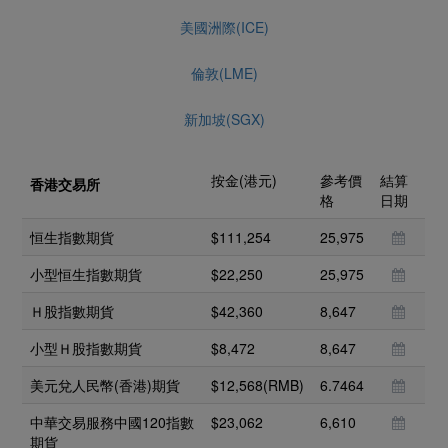
美國洲際(ICE)
倫敦(LME)
新加坡(SGX)
按金(港元)
參考價
結算
香港交易所
格
日期
恒生指數期貨
$111,254
25,975
小型恒生指數期貨
$22,250
25,975
Ｈ股指數期貨
$42,360
8,647
小型Ｈ股指數期貨
$8,472
8,647
美元兌人民幣(香港)期貨
$12,568(RMB)
6.7464
中華交易服務中國120指數
$23,062
6,610
期貨