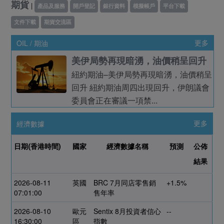
期貨
|
產品及服務
開戶登記
銀行資料
模擬帳戶
平台下載
文件下載
期貨交流區
OIL / 期油
更多
美伊局勢再現暗湧，油價稍呈回升
紐約期油–美伊局勢再現暗湧，油價稍呈
回升 紐約期油周四出現回升，伊朗議會
委員會正在審議一項禁...
經濟數據
更多
日期(香港時間)
國家
經濟數據名稱
預測
公佈
結果
2026-08-11
英國
BRC 7月同店零售銷
+1.5%
07:01:00
售年率
2026-08-10
歐元
Sentix 8月投資者信心
--
16:30:00
區
指數