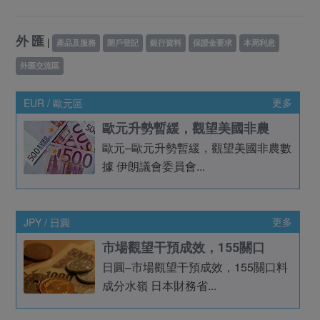
外 匯
|
產品及服務
開戶登記
銀行資料
保證金要求
本周利息
外匯交流區
EUR / 歐元區
更多
歐元升勢暫緩，觀望美國非農
歐元–歐元升勢暫緩，觀望美國非農數
據 伊朗議會委員會...
JPY / 日圓
更多
市場觀望干預成效，155關口
日圓–市場觀望干預成效，155關口料
成分水嶺 日本財務省...