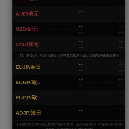
--
--
--
--
AUD/澳元
--
--
--
--
NZD/紐元
--
--
--
--
CAD/加元
--
--
24小時交易，可高沽低買；特設電話訊息提示，助您緊貼市場動態！
--
--
EUJP/歐日
--
--
--
--
EUGP/歐英
--
--
--
--
EUGP/歐瑞
--
--
--
--
ADJP/澳日
--
--
上述價格乃本公司最近成交之外匯及貴金屬買賣價。註意價格僅供參考。所有新單須向盤房重