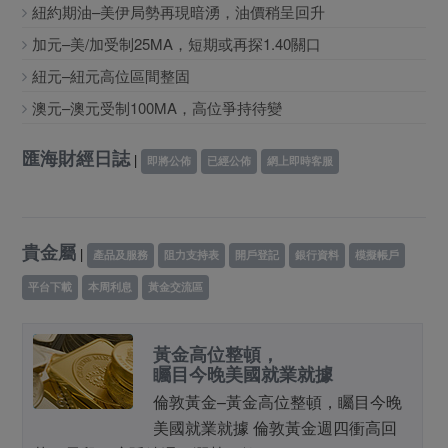
紐約期油–美伊局勢再現暗湧，油價稍呈回升
加元–美/加受制25MA，短期或再探1.40關口
紐元–紐元高位區間整固
澳元–澳元受制100MA，高位爭持待變
匯海財經日誌
|
即將公佈
已經公佈
網上即時客服
貴金屬
|
產品及服務
阻力支持表
開戶登記
銀行資料
模擬帳戶
平台下載
本周利息
黃金交流區
黃金高位整頓，
矚目今晚美國就業就據
倫敦黃金–黃金高位整頓，矚目今晚
美國就業就據 倫敦黃金週四衝高回