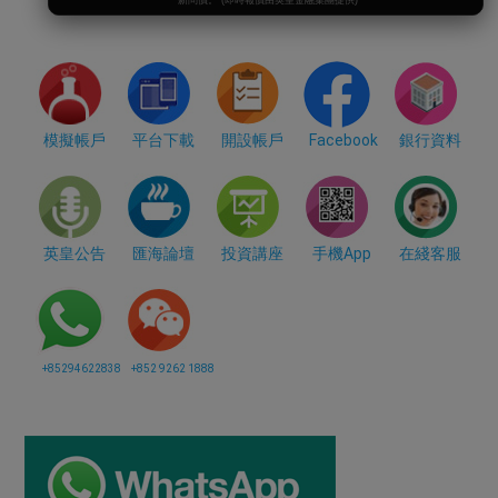
新問價。 (即時報價由英皇金融集團提供)
模擬帳戶
平台下載
開設帳戶
Facebook
銀行資料
英皇公告
匯海論壇
投資講座
手機App
在綫客服
+85294622838
+852 9262 1888