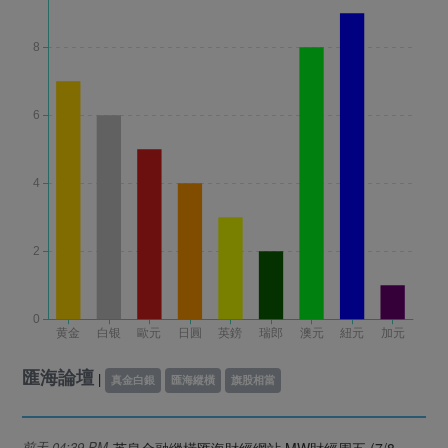
匯海論壇
|
真金白銀
匯海縱橫
旗股相當
前天 04:39 PM
英皇金融縱橫匯海財經網站 MW財經周五 (7/8