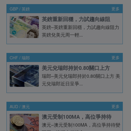
GBP / 英鎊
更多
英鎊重新回穩，力試趨向線阻
英鎊–英鎊重新回穩，力試趨向線阻力
英鎊兌美元周一輕...
CHF / 瑞郎
更多
美元兌瑞郎持於0.80關口上方
瑞郎–美元兌瑞郎持於0.80關口上方 美
元兌瑞郎近日呈爭...
AUD / 澳元
更多
澳元受制100MA，高位爭持待
澳元–澳元受制100MA，高位爭持待變