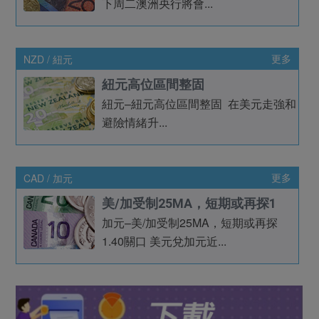
下周二澳洲央行將會...
NZD / 紐元
更多
紐元高位區間整固
紐元–紐元高位區間整固 在美元走強和
避險情緒升...
CAD / 加元
更多
美/加受制25MA，短期或再探1
加元–美/加受制25MA，短期或再探
1.40關口 美元兌加元近...