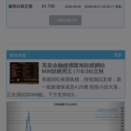
倫敦白銀定盤
61.735
2026-08-06
(2026-08-07 20:29:17 更新)
一週貴金屬行情
匯海淘股
更多
英皇金融縱橫匯海財經網站
MW財經周五 (7/8/26)立秋
美股回吐夜期靠穩，恆指測試支撐；新
一批銀債保底息4.25厘 恆指小回大漲，
正在測試25369點。下方支持在2...
Previous
Next