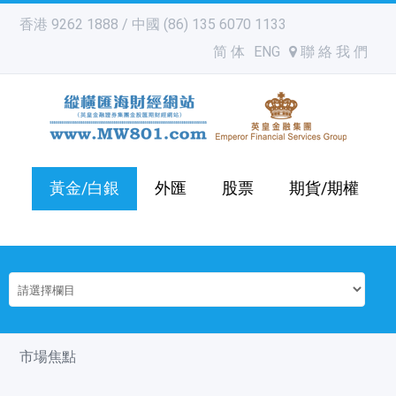
香港 9262 1888 / 中國 (86) 135 6070 1133
简 体
ENG
聯 絡 我 們
黃金/白銀
外匯
股票
期貨/期權
市場焦點