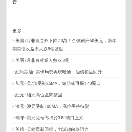
告
更多....
美國7月非農意外下降2.3萬！金價飆升60美元，兩年
期美債收益率大跌8個基點
美國7月非農就業人數-2.3萬
紐約期油–美伊局勢再現暗湧，油價稍呈回升
加元–美/加受制25MA，短期或再探1.40關口
紐元–紐元高位區間整固
澳元–澳元受制100MA，高位爭持待變
瑞郎–美元兌瑞郎持於0.80關口上方
英鎊–英鎊重新回穩，力試趨向線阻力