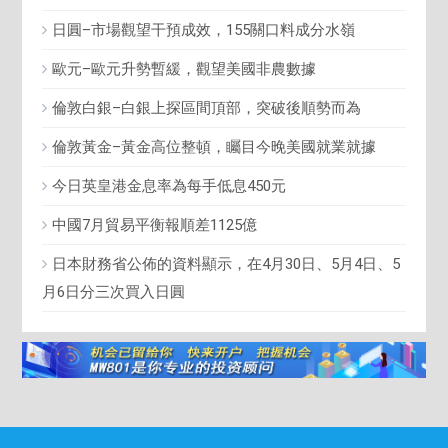
日圓–市場觀望干預成效，155關口料成分水嶺
歐元–歐元升勢暫緩，觀望美國非農數據
倫敦白銀–白銀上探區間頂部，突破後順勢而為
倫敦黃金–黃金高位整頓，矚目今晚美國就業就據
今日英皇港金息率為每手低息450元
中國7月貿易平衡報順差1125億
日本財務省公佈的資料顯示，在4月30日、5月4日、5
月6日分三次買入日圓