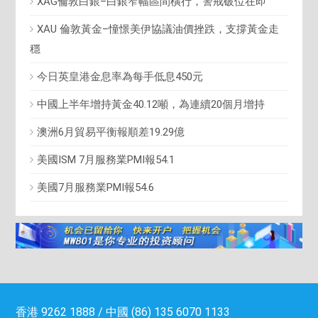
XAG倫敦白銀–白銀窄幅區間橫行，警戒破位在即
XAU 倫敦黃金–憧憬美伊協議油價挫跌，支撐黃金走
穩
今日英皇港金息率為每手低息450元
中國上半年增持黃金40.12噸，為連續20個月增持
澳洲6月貿易平衡報順差19.29億
美國ISM 7月服務業PMI報54.1
美國7月服務業PMI報54.6
香港 9262 1888 / 中國 (86) 135 6070 1133