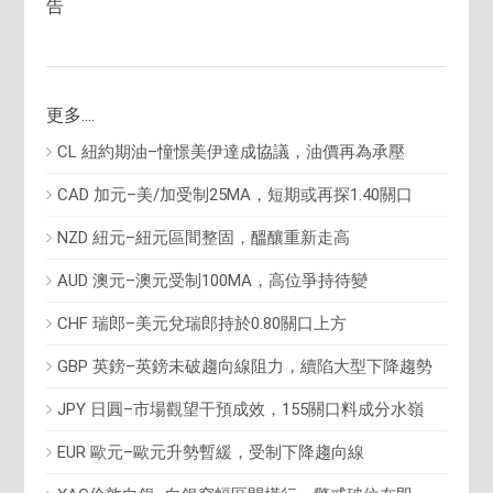
告
更多....
CL 紐約期油–憧憬美伊達成協議，油價再為承壓
CAD 加元–美/加受制25MA，短期或再探1.40關口
NZD 紐元–紐元區間整固，醞釀重新走高
AUD 澳元–澳元受制100MA，高位爭持待變
CHF 瑞郎–美元兌瑞郎持於0.80關口上方
GBP 英鎊–英鎊未破趨向線阻力，續陷大型下降趨勢
JPY 日圓–市場觀望干預成效，155關口料成分水嶺
EUR 歐元–歐元升勢暫緩，受制下降趨向線