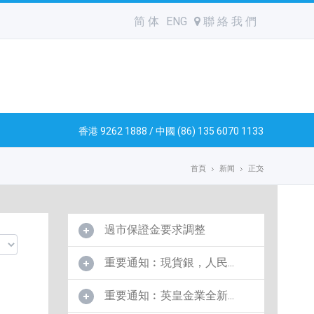
简 体
ENG
聯 絡 我 們
香港 9262 1888 / 中國 (86) 135 6070 1133
首頁
新闻
正文
過市保證金要求調整
重要通知︰現貨銀，人民...
重要通知︰英皇金業全新...