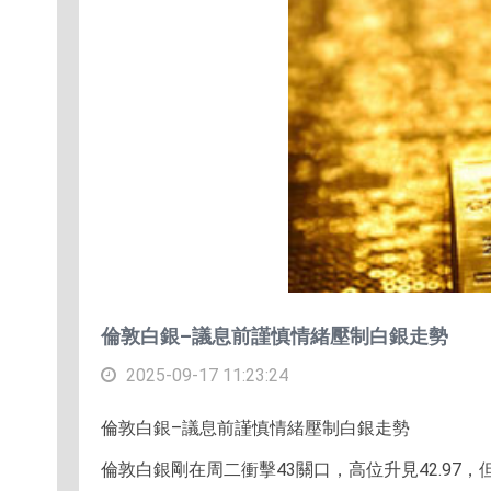
倫敦白銀–議息前謹慎情緒壓制白銀走勢
2025-09-17 11:23:24
倫敦白銀–議息前謹慎情緒壓制白銀走勢
倫敦白銀剛在周二衝擊43關口，高位升見42.9