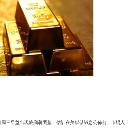
7，但周三早盤出現較顯著調整，估計在美聯儲議息公佈前，市場人