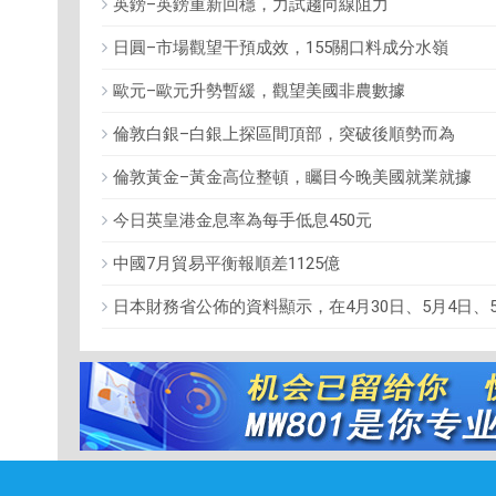
英鎊–英鎊重新回穩，力試趨向線阻力
日圓–市場觀望干預成效，155關口料成分水嶺
歐元–歐元升勢暫緩，觀望美國非農數據
倫敦白銀–白銀上探區間頂部，突破後順勢而為
倫敦黃金–黃金高位整頓，矚目今晚美國就業就據
今日英皇港金息率為每手低息450元
中國7月貿易平衡報順差1125億
日本財務省公佈的資料顯示，在4月30日、5月4日、