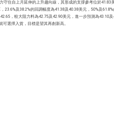
力守住自上月延伸的上升趨向線，其形成的支撐參考位於41.83
.6%及38.2%的回調幅度為41.38及40.38美元，50%及61.8
42.65，較大阻力料為42.75及42.90美元，進一步預測為43.10及4
就可選擇入貨，目標是望其再創新高。