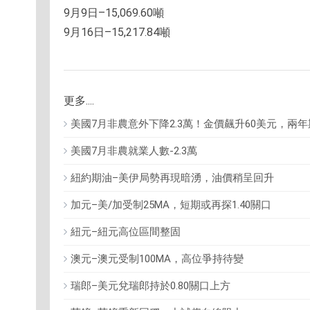
9月9日–15,069.60噸
9月16日–15,217.84噸
更多....
美國7月非農意外下降2.3萬！金價飆升60美元，兩
美國7月非農就業人數-2.3萬
紐約期油–美伊局勢再現暗湧，油價稍呈回升
加元–美/加受制25MA，短期或再探1.40關口
紐元–紐元高位區間整固
澳元–澳元受制100MA，高位爭持待變
瑞郎–美元兌瑞郎持於0.80關口上方