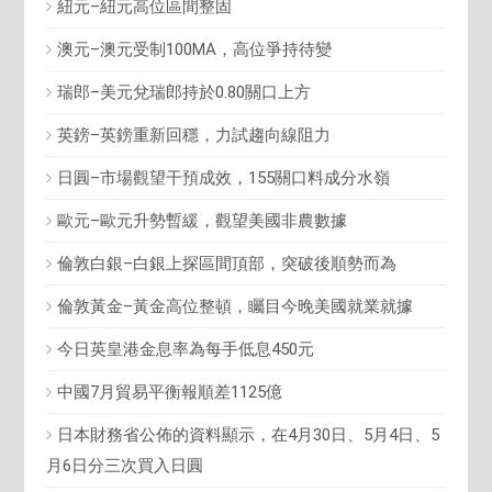
紐元–紐元高位區間整固
澳元–澳元受制100MA，高位爭持待變
瑞郎–美元兌瑞郎持於0.80關口上方
英鎊–英鎊重新回穩，力試趨向線阻力
日圓–市場觀望干預成效，155關口料成分水嶺
歐元–歐元升勢暫緩，觀望美國非農數據
倫敦白銀–白銀上探區間頂部，突破後順勢而為
倫敦黃金–黃金高位整頓，矚目今晚美國就業就據
今日英皇港金息率為每手低息450元
中國7月貿易平衡報順差1125億
日本財務省公佈的資料顯示，在4月30日、5月4日、5
月6日分三次買入日圓