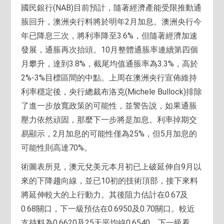
國民銀行(NAB)目前預計，隨著經濟產能受限推動通
脹回升，澳洲央行料將於明年2月加息。澳洲央行今
年已降息三次，將利率降至3.6%，但隨著經濟加速
發展，通脹再次抬頭。10月整體通脹率連續第四個
月攀升，達到3.8%，截尾均值通脹率為3.3%，高於
2%-3%目標區間的中點。上周在澳洲央行宣佈維持
利率穩定後，央行總裁布洛克(Michele Bullock)排除
了進一步放寬政策的可能性，並警告說，如果通脹
壓力依然頑固，那麼下一步將是加息。利率掉期交
易顯示，2月加息的可能性僅為25%，但5月加息的
可能性則高達70%。
術圖表所見，澳元兌美元本月初已上破延伸自9月以
來的下降趨向線，並已10初的技術頂部，接下來料
將延伸較大的上行動力。其後阻力估計在0.67及
0.68關口，下一級預估在0.6950及0.70關口。較近
支持料為0.6620及25天平均線0.6540，下一級看