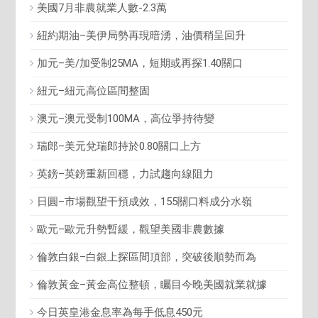
美國7月非農就業人數-2.3萬
紐約期油–美伊局勢再現暗湧，油價稍呈回升
加元–美/加受制25MA，短期或再探1.40關口
紐元–紐元高位區間整固
澳元–澳元受制100MA，高位爭持待變
瑞郎–美元兌瑞郎持於0.80關口上方
英鎊–英鎊重新回穩，力試趨向線阻力
日圓–市場觀望干預成效，155關口料成分水嶺
歐元–歐元升勢暫緩，觀望美國非農數據
倫敦白銀–白銀上探區間頂部，突破後順勢而為
倫敦黃金–黃金高位整頓，矚目今晚美國就業就據
今日英皇港金息率為每手低息450元