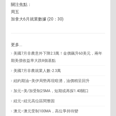
關注焦點：
周五
加拿大6月就業數據 (20：30)
更多....
美國7月非農意外下降2.3萬！金價飆升60美元，兩年
期美債收益率大跌8個基點
美國7月非農就業人數-2.3萬
紐約期油–美伊局勢再現暗湧，油價稍呈回升
加元–美/加受制25MA，短期或再探1.40關口
紐元–紐元高位區間整固
澳元–澳元受制100MA，高位爭持待變