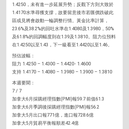
1.4250，未有進一步延展升勢；反觀下方則大致於
1.4170水準尋獲支撐，故要留意後市若匯價跌破此
區或見將會啟動一輪調整行情。黃金比率計算，
23.6%及38.2%的回吐水準在1.4080及1.3980，50%
及61.8%的回調幅度則在1.39及1.3810。阻力位預料
在1.4250以至1.43，下一級看至1.4420以至1.46。
預估波幅：
阻力 1.4250 – 1.4300 – 1.4420- 1.4600
支持 1.4170 – 1.4080 – 1.3980 – 1.3900 – 1.3810
本週要聞：
7 / 7
加拿大6月採購經理指數(PMI)報59.7‧前值61.3
加拿大6月季調後採購經理指數(PMI)報56.2
加拿大5月出口報771億，進口報728.6億
加拿大5月貿易平衡報順差42.4億