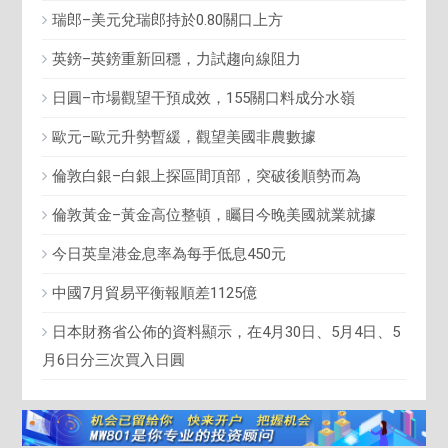
瑞郎–美元兌瑞郎持於0.80關口上方
英鎊–英鎊重新回穩，力試趨向線阻力
日圓–市場觀望干預成效，155關口料成分水嶺
歐元–歐元升勢暫緩，觀望美國非農數據
倫敦白銀–白銀上探區間頂部，突破後順勢而為
倫敦黃金–黃金高位整頓，矚目今晚美國就業就據
今日英皇港金息率為每手低息450元
中國7月貿易平衡報順差1125億
日本財務省公佈的資料顯示，在4月30日、5月4日、5
月6日分三次買入日圓