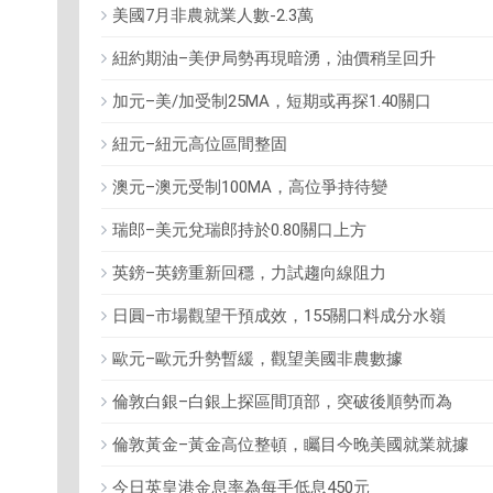
美國7月非農就業人數-2.3萬
紐約期油–美伊局勢再現暗湧，油價稍呈回升
加元–美/加受制25MA，短期或再探1.40關口
紐元–紐元高位區間整固
澳元–澳元受制100MA，高位爭持待變
瑞郎–美元兌瑞郎持於0.80關口上方
英鎊–英鎊重新回穩，力試趨向線阻力
日圓–市場觀望干預成效，155關口料成分水嶺
歐元–歐元升勢暫緩，觀望美國非農數據
倫敦白銀–白銀上探區間頂部，突破後順勢而為
倫敦黃金–黃金高位整頓，矚目今晚美國就業就據
今日英皇港金息率為每手低息450元