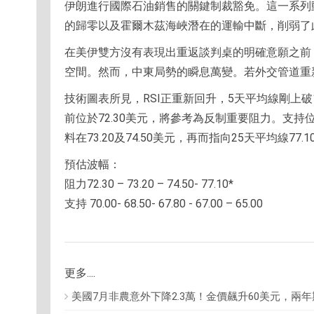
伊朗進行國際石油銷售的關鍵制裁豁免。這一系列
的歸零以及霍爾木茲海峽潛在的運輸中斷，削弱了
在美伊雙方沒有表現出重返談判桌的明確意願之前
空間。然而，中東局勢的瞬息萬變。若外交管道重
技術圖表所見，RSI正重新回升，5天平均線剛上
前位於72.30美元，將參考為反制重要阻力。支持位預
料在73.20及74.50美元，再而指向25天平均線77.
預估波幅：
阻力72.30 – 73.20 – 74.50- 77.10*
支持 70.00- 68.50- 67.80 - 67.00 – 65.00
更多....
美國7月非農意外下降2.3萬！金價飆升60美元，兩