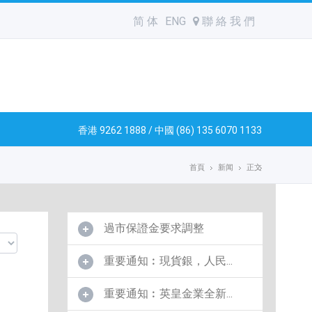
简 体
ENG
聯 絡 我 們
香港 9262 1888 / 中國 (86) 135 6070 1133
首頁
新闻
正文
過市保證金要求調整
重要通知︰現貨銀，人民...
重要通知︰英皇金業全新...