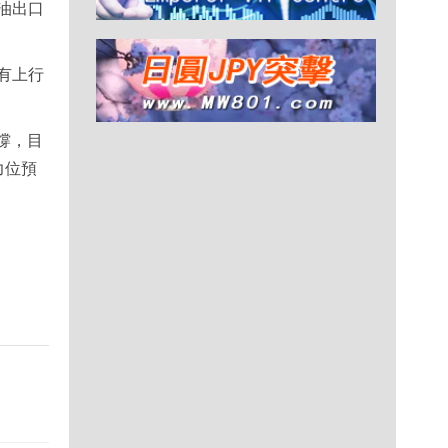
油出口
有上行
撐，目
力位預