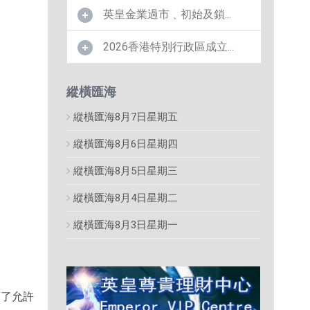
英皇金業過市﹑初始及鎖...
2026香港特別行政區成立...
縱橫匯海
縱橫匯海8月7日星期五
縱橫匯海8月6日星期四
縱橫匯海8月5日星期三
縱橫匯海8月4日星期二
縱橫匯海8月3日星期一
銷了允許