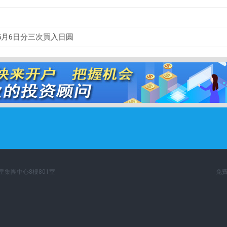
5月6日分三次買入日圓
英皇集團中心8樓801室
免