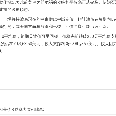
動作標誌著此前美伊之間脆弱的臨時和平協議正式破裂。伊朗石
此前的過剩預想。
，市場將持續為潛在的中東供應中斷定價。預計油價在短期內仍
新打開，或美國方面釋放緩和訊號，油價同樣可能迅速回落。
破10平均線，短期見油價可呈回穩。價格先前跌破250天平均線支
估在70及68.50美元，較大支撐料為67.80及67美元。較大阻
10。
年期美債收益率大跌8個基點