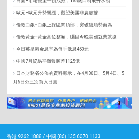
日圓–市場觀望干預成效，155關口料成分水嶺
歐元–歐元升勢暫緩，觀望美國非農數據
倫敦白銀–白銀上探區間頂部，突破後順勢而為
倫敦黃金–黃金高位整頓，矚目今晚美國就業就據
今日英皇港金息率為每手低息450元
中國7月貿易平衡報順差1125億
日本財務省公佈的資料顯示，在4月30日、5月4日、5
月6日分三次買入日圓
香港 9262 1888 / 中國 (86) 135 6070 1133