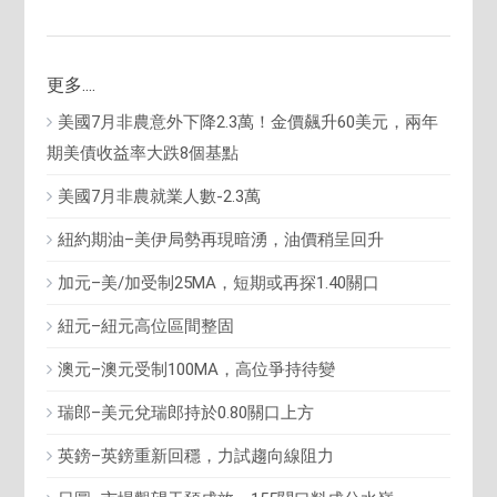
更多....
美國7月非農意外下降2.3萬！金價飆升60美元，兩年
期美債收益率大跌8個基點
美國7月非農就業人數-2.3萬
紐約期油–美伊局勢再現暗湧，油價稍呈回升
加元–美/加受制25MA，短期或再探1.40關口
紐元–紐元高位區間整固
澳元–澳元受制100MA，高位爭持待變
瑞郎–美元兌瑞郎持於0.80關口上方
英鎊–英鎊重新回穩，力試趨向線阻力