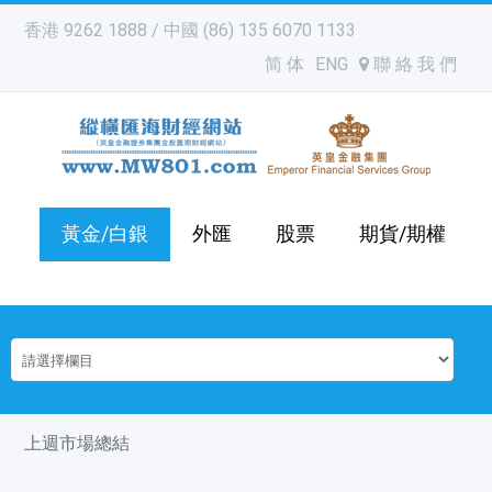
香港 9262 1888 / 中國 (86) 135 6070 1133
简 体
ENG
聯 絡 我 們
黃金/白銀
外匯
股票
期貨/期權
上週市場總結