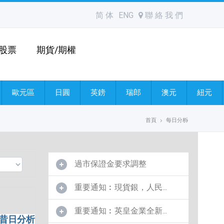
简 体
ENG
聯 絡 我 們
股票
期貨/期權
歐元區
日圓
英鎊
瑞郎
澳元
紐元
首頁
每日分析
過市保證金要求調整
重要通知︰現貨銀，人民...
重要通知︰英皇金業全新...
昔日分析