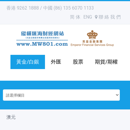
香港 9262 1888 / 中國 (86) 135 6070 1133
简 体
ENG
聯 絡 我 們
黃金/白銀
外匯
股票
期貨/期權
澳元