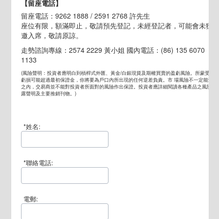
【留座電話】
留座電話：9262 1888 / 2591 2768
許先生
座位有限，額滿即止，敬請預先登記，未經登記者，可能會未獲
邀入席，敬請原諒。
走勢諮詢專線：2574 2229 黃小姐 國內電話：(86) 135 6070
1133
(風險聲明：投資者應明白到槓桿式外匯、黃金/白銀現貨及期權買賣的盈虧風險。所蒙受的
虧損可能超過最初保證金，你將要為戶口內所出現的任何逆差負責。市 場風險不一定能預計
之內，交易商並不能對投資者所面對的風險作出保證。投資者應詳細閱讀各種產品之風險披
露聲明及主要推銷刊物。)
*姓名:
*聯絡電話:
電郵: