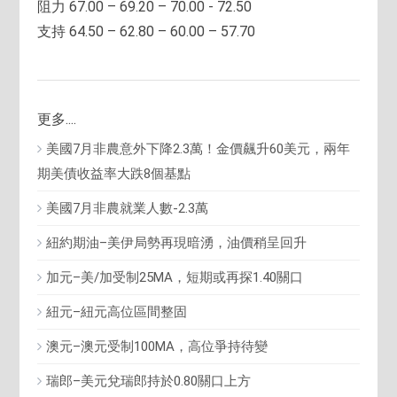
阻力 67.00 – 69.20 – 70.00 - 72.50
支持 64.50 – 62.80 – 60.00 – 57.70
更多....
美國7月非農意外下降2.3萬！金價飆升60美元，兩年
期美債收益率大跌8個基點
美國7月非農就業人數-2.3萬
紐約期油–美伊局勢再現暗湧，油價稍呈回升
加元–美/加受制25MA，短期或再探1.40關口
紐元–紐元高位區間整固
澳元–澳元受制100MA，高位爭持待變
瑞郎–美元兌瑞郎持於0.80關口上方