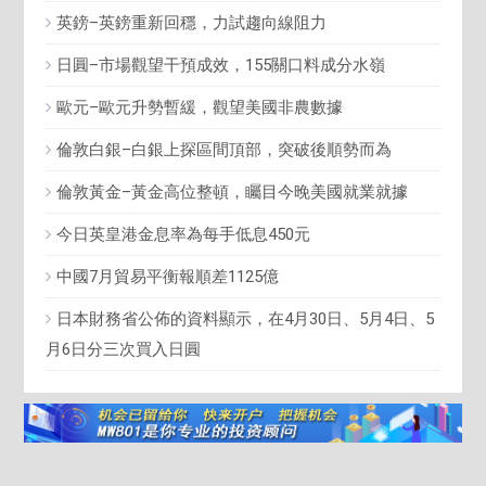
英鎊–英鎊重新回穩，力試趨向線阻力
日圓–市場觀望干預成效，155關口料成分水嶺
歐元–歐元升勢暫緩，觀望美國非農數據
倫敦白銀–白銀上探區間頂部，突破後順勢而為
倫敦黃金–黃金高位整頓，矚目今晚美國就業就據
今日英皇港金息率為每手低息450元
中國7月貿易平衡報順差1125億
日本財務省公佈的資料顯示，在4月30日、5月4日、5
月6日分三次買入日圓