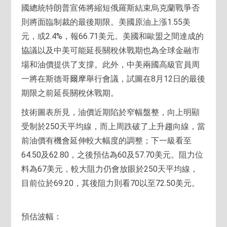
國總統特朗普宣佈將縮短俄羅斯結束烏克蘭戰爭否
則將面臨制裁的最後期限。美國原油上漲1.55美
元，或2.4%，報66.71美元。美國和歐盟之間達成的
協議以及中美可能延長關稅休戰期也為全球金融市
場和油價提供了支撐。此外，中美兩國高級官員周
一將在斯德哥爾摩舉行會議，試圖在8月12日的最後
期限之前延長關稅休戰期。
技術圖表所見，油價近期陷於窄幅盤整，向上明顯
受制於250天平均線，而上周跌破了上升趨向線，當
前油價有機會延伸較大幅度的調整；下一級看至
64.50及62.80，之後預估為60及57.70美元。阻力位
料為67美元，較大阻力仍會放眼於250天平均線，
目前位於69.20，其後阻力則看70以至72.50美元。
預估波幅：