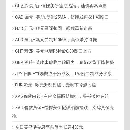
CL 紐約期油–憧憬美伊達成協議，油價再為承壓
CAD 加元–美/加受制25MA，短期或再探1.40關口
NZD 紐元–紐元區間整固，醞釀重新走高
AUD 澳元–澳元受制100MA，高位爭持待變
CHF 瑞郎–美元兌瑞郎持於0.80關口上方
GBP 英鎊–英鎊未破趨向線阻力，續陷大型下降趨勢
JPY 日圓–市場觀望干預成效，155關口料成分水嶺
EUR 歐元–歐元升勢暫緩，受制下降趨向線
XAG倫敦白銀–白銀窄幅區間橫行，警戒破位在即
XAU 倫敦黃金–憧憬美伊協議油價挫跌，支撐黃金走
穩
今日英皇港金息率為每手低息450元