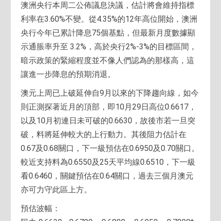
澳洲央行本周二公佈議息決議，估計將會維持指標
利率在3.60%不變。從4.35%的12年高位開始，澳洲
央行今年已累計降息75個基點，但最新月度數據顯
示通脹率升至 3.2%，高於央行2%-3%的目標區間，
暗示政策的緊縮程度並不像人們認為的那樣高，這
讓進一步降息的預期消退。
澳元上周已上破延伸自9月以來的下降趨向線，如今
則正測探著近月的頂部，即10月29日高位0.6617，
以及10月初連日未可破的0.6630，故後市若一旦突
破，料將延伸較大的上行動力。其後阻力估計在
0.67及0.68關口，下一級預估在0.6950及0.70關口。
較近支持料為0.6550及25天平均線0.6510，下一級
看0.6460，關鍵預估在0.64關口，過去三個月澳元
亦可力守此區上方。
預估波幅：