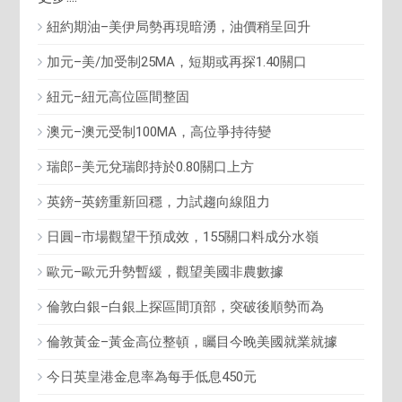
紐約期油–美伊局勢再現暗湧，油價稍呈回升
加元–美/加受制25MA，短期或再探1.40關口
紐元–紐元高位區間整固
澳元–澳元受制100MA，高位爭持待變
瑞郎–美元兌瑞郎持於0.80關口上方
英鎊–英鎊重新回穩，力試趨向線阻力
日圓–市場觀望干預成效，155關口料成分水嶺
歐元–歐元升勢暫緩，觀望美國非農數據
倫敦白銀–白銀上探區間頂部，突破後順勢而為
倫敦黃金–黃金高位整頓，矚目今晚美國就業就據
今日英皇港金息率為每手低息450元