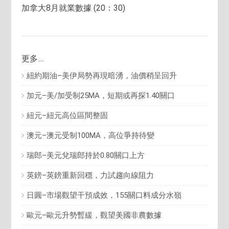
加拿大8月就業數據 (20：30)
更多....
紐約期油–美伊局勢再現暗湧，油價稍呈回升
加元–美/加受制25MA，短期或再探1.40關口
紐元–紐元高位區間整固
澳元–澳元受制100MA，高位爭持待變
瑞郎–美元兌瑞郎持於0.80關口上方
英鎊–英鎊重新回穩，力試趨向線阻力
日圓–市場觀望干預成效，155關口料成分水嶺
歐元–歐元升勢暫緩，觀望美國非農數據