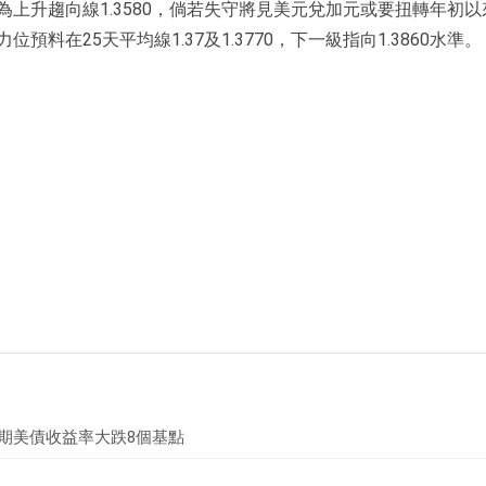
上升趨向線1.3580，倘若失守將見美元兌加元或要扭轉年初以
力位預料在25天平均線1.37及1.3770，下一級指向1.3860水準。
年期美債收益率大跌8個基點