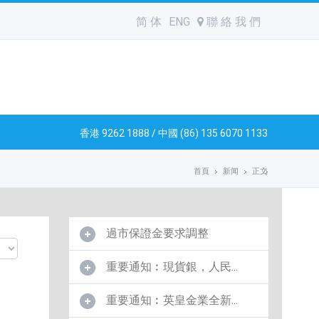
简 体
ENG
聯 絡 我 們
香港 9262 1888 / 中國 (86) 135 6070 1133
首頁
新闻
正文
過市保證金要求調整
重要通知︰現貨銀，人民...
重要通知︰英皇金業全新...