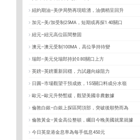
紐約期油–美伊局勢再現暗湧，油價稍呈回升
加元–美/加受制25MA，短期或再探1.40關口
紐元–紐元高位區間整固
澳元–澳元受制100MA，高位爭持待變
瑞郎–美元兌瑞郎持於0.80關口上方
英鎊–英鎊重新回穩，力試趨向線阻力
日圓–市場觀望干預成效，155關口料成分水嶺
歐元–歐元升勢暫緩，觀望美國非農數據
倫敦白銀–白銀上探區間頂部，突破後順勢而為
倫敦黃金–黃金高位整頓，矚目今晚美國就業就據
今日英皇港金息率為每手低息450元