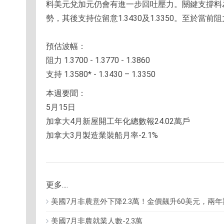
料美元兌加元仍會有進一步回吐壓力。關鍵支撐料為
勢，其後支持位留意1.3430及1.3350。至於當前阻
預估波幅：
阻力 1.3700 - 1.3770 - 1.3860
支持 1.3580* - 1.3430 – 1.3350
本週要聞：
5月15日
加拿大4月新屋開工年化總數報24.02萬戶
加拿大3月製造業裝船月率-2.1%
更多....
美國7月非農意外下降2.3萬！金價飆升60美元，兩
美國7月非農就業人數-2.3萬