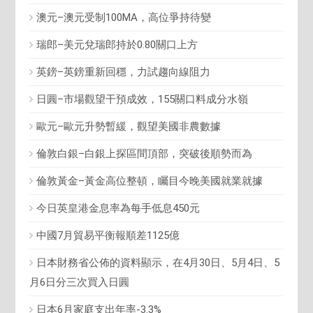
澳元–澳元受制100MA，高位爭持待變
瑞郎–美元兌瑞郎持於0.80關口上方
英鎊–英鎊重新回穩，力試趨向線阻力
日圓–市場觀望干預成效，155關口料成分水嶺
歐元–歐元升勢暫緩，觀望美國非農數據
倫敦白銀–白銀上探區間頂部，突破後順勢而為
倫敦黃金–黃金高位整頓，矚目今晚美國就業就據
今日英皇港金息率為每手低息450元
中國7月貿易平衡報順差1125億
日本財務省公佈的資料顯示，在4月30日、5月4日、5
月6日分三次買入日圓
日本6月家庭支出年率-3.3%