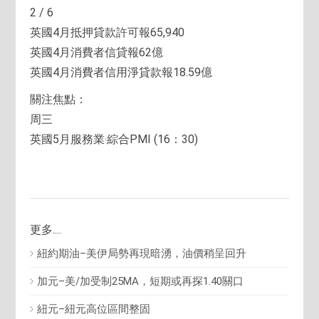
2 / 6
英國4月抵押貸款許可報65,940
英國4月消費者信貸報62億
英國4月消費者信用淨貸款報18.59億
關注焦點：
周三
英國5月服務業‧綜合PMI (16：30)
更多....
紐約期油–美伊局勢再現暗湧，油價稍呈回升
加元–美/加受制25MA，短期或再探1.40關口
紐元–紐元高位區間整固