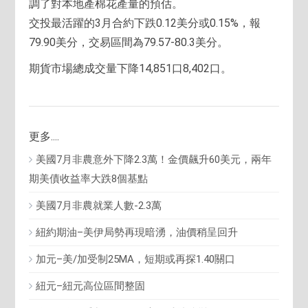
調了對本地產棉花產量的預估。
交投最活躍的3月合約下跌0.12美分或0.15%，報
79.90美分，交易區間為79.57-80.3美分。
期貨市場總成交量下降14,851口8,402口。
更多....
美國7月非農意外下降2.3萬！金價飆升60美元，兩年
期美債收益率大跌8個基點
美國7月非農就業人數-2.3萬
紐約期油–美伊局勢再現暗湧，油價稍呈回升
加元–美/加受制25MA，短期或再探1.40關口
紐元–紐元高位區間整固