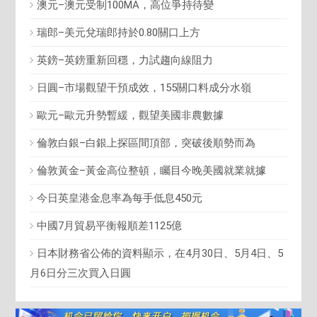
澳元–澳元受制100MA，高位爭持待變
瑞郎–美元兌瑞郎持於0.80關口上方
英鎊–英鎊重新回穩，力試趨向線阻力
日圓–市場觀望干預成效，155關口料成分水嶺
歐元–歐元升勢暫緩，觀望美國非農數據
倫敦白銀–白銀上探區間頂部，突破後順勢而為
倫敦黃金–黃金高位整頓，矚目今晚美國就業就據
今日英皇港金息率為每手低息450元
中國7月貿易平衡報順差1125億
日本財務省公佈的資料顯示，在4月30日、5月4日、5
月6日分三次買入日圓