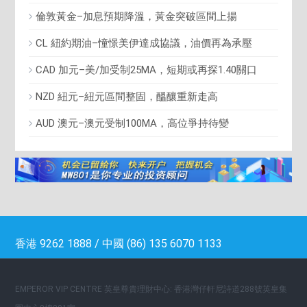
倫敦黃金–加息預期降溫，黃金突破區間上揚
CL 紐約期油–憧憬美伊達成協議，油價再為承壓
CAD 加元–美/加受制25MA，短期或再探1.40關口
NZD 紐元–紐元區間整固，醞釀重新走高
AUD 澳元–澳元受制100MA，高位爭持待變
香港 9262 1888 / 中國 (86) 135 6070 1133
EMPEROR VIP CENTRE 英皇尊貴理財中心: 香港灣仔軒尼詩道288號英皇集