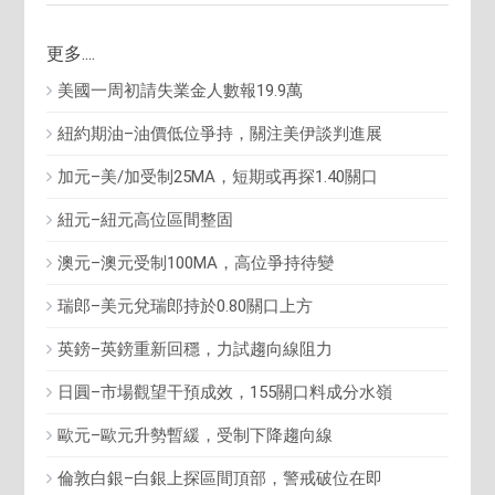
更多....
美國一周初請失業金人數報19.9萬
紐約期油–油價低位爭持，關注美伊談判進展
加元–美/加受制25MA，短期或再探1.40關口
紐元–紐元高位區間整固
澳元–澳元受制100MA，高位爭持待變
瑞郎–美元兌瑞郎持於0.80關口上方
英鎊–英鎊重新回穩，力試趨向線阻力
日圓–市場觀望干預成效，155關口料成分水嶺
歐元–歐元升勢暫緩，受制下降趨向線
倫敦白銀–白銀上探區間頂部，警戒破位在即