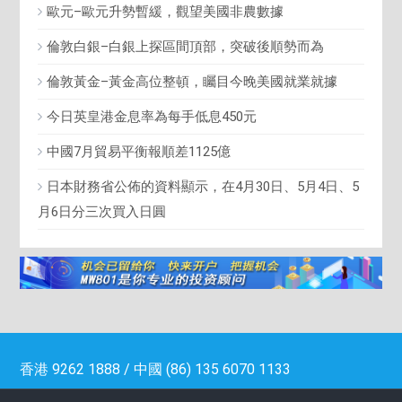
歐元–歐元升勢暫緩，觀望美國非農數據
倫敦白銀–白銀上探區間頂部，突破後順勢而為
倫敦黃金–黃金高位整頓，矚目今晚美國就業就據
今日英皇港金息率為每手低息450元
中國7月貿易平衡報順差1125億
日本財務省公佈的資料顯示，在4月30日、5月4日、5
月6日分三次買入日圓
香港 9262 1888 / 中國 (86) 135 6070 1133