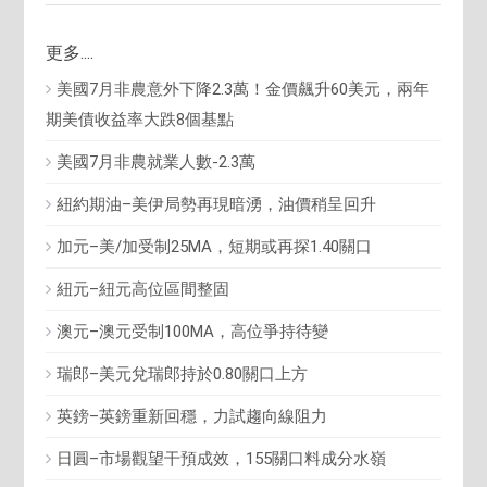
更多....
美國7月非農意外下降2.3萬！金價飆升60美元，兩年
期美債收益率大跌8個基點
美國7月非農就業人數-2.3萬
紐約期油–美伊局勢再現暗湧，油價稍呈回升
加元–美/加受制25MA，短期或再探1.40關口
紐元–紐元高位區間整固
澳元–澳元受制100MA，高位爭持待變
瑞郎–美元兌瑞郎持於0.80關口上方
英鎊–英鎊重新回穩，力試趨向線阻力
日圓–市場觀望干預成效，155關口料成分水嶺