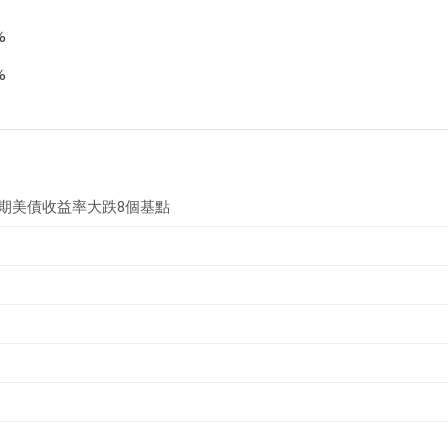
%
%
年期美債收益率大跌8個基點