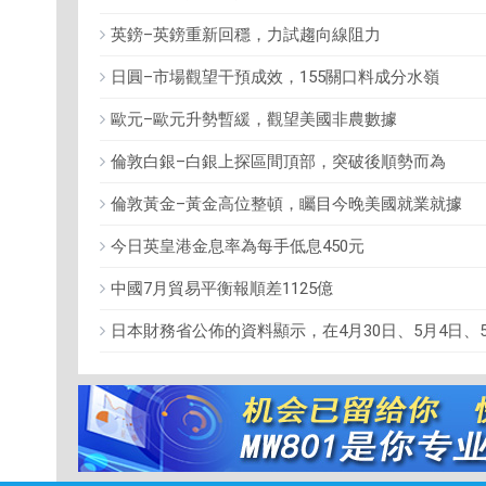
英鎊–英鎊重新回穩，力試趨向線阻力
日圓–市場觀望干預成效，155關口料成分水嶺
歐元–歐元升勢暫緩，觀望美國非農數據
倫敦白銀–白銀上探區間頂部，突破後順勢而為
倫敦黃金–黃金高位整頓，矚目今晚美國就業就據
今日英皇港金息率為每手低息450元
中國7月貿易平衡報順差1125億
日本財務省公佈的資料顯示，在4月30日、5月4日、