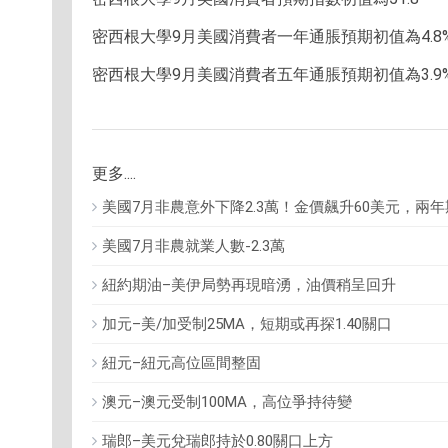
密西根大學9月美國消費者一年通脹預期初值為4.8
密西根大學9月美國消費者五年通脹預期初值為3.9
更多....
美國7月非農意外下降2.3萬！金價飆升60美元，兩
美國7月非農就業人數-2.3萬
紐約期油–美伊局勢再現暗湧，油價稍呈回升
加元–美/加受制25MA，短期或再探1.40關口
紐元–紐元高位區間整固
澳元–澳元受制100MA，高位爭持待變
瑞郎–美元兌瑞郎持於0.80關口上方