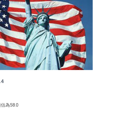
4
為58.0