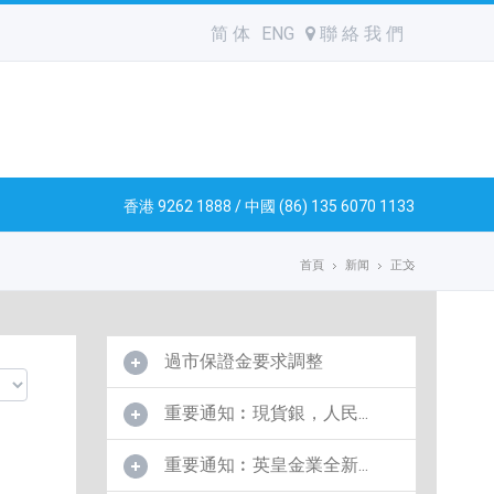
简 体
ENG
聯 絡 我 們
香港 9262 1888 / 中國 (86) 135 6070 1133
首頁
新闻
正文
過市保證金要求調整
重要通知︰現貨銀，人民...
重要通知︰英皇金業全新...