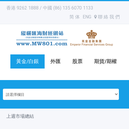
香港 9262 1888 / 中國 (86) 135 6070 1133
简 体
ENG
聯 絡 我 們
黃金/白銀
外匯
股票
期貨/期權
上週市場總結