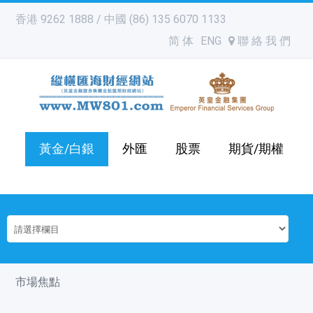
香港 9262 1888 / 中國 (86) 135 6070 1133
简 体
ENG
聯 絡 我 們
黃金/白銀
外匯
股票
期貨/期權
市場焦點