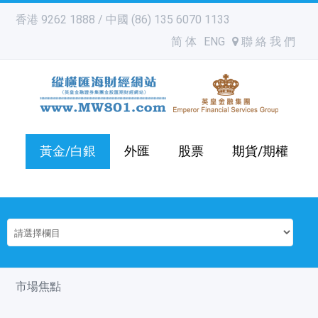
香港 9262 1888 / 中國 (86) 135 6070 1133
简 体
ENG
聯 絡 我 們
黃金/白銀
外匯
股票
期貨/期權
市場焦點