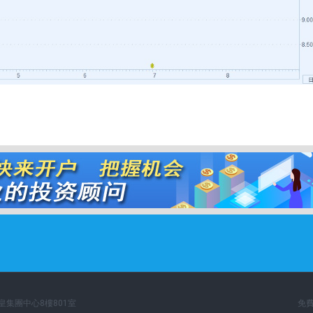
英皇集團中心8樓801室
免