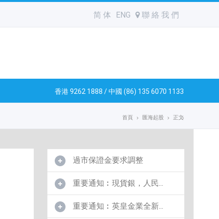
简 体
ENG
聯 絡 我 們
香港 9262 1888 / 中國 (86) 135 6070 1133
首頁
匯海起股
正文
過市保證金要求調整
重要通知︰現貨銀，人民...
重要通知︰英皇金業全新...