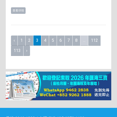
查看详情
‹
1
2
3
4
5
6
7
8
...
112
113
›