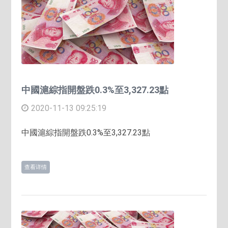
中國滬綜指開盤跌0.3%至3,327.23點
2020-11-13 09:25:19
中國滬綜指開盤跌0.3%至3,327.23點
查看详情