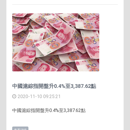
中國滬綜指開盤升0.4%至3,387.62點
2020-11-10 09:25:21
中國滬綜指開盤升0.4%至3,387.62點