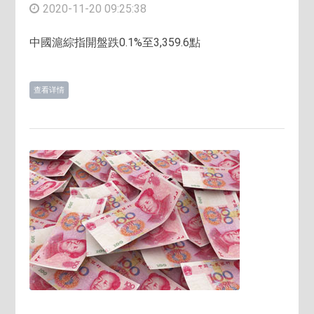
2020-11-20 09:25:38
中國滬綜指開盤跌0.1%至3,359.6點
查看详情