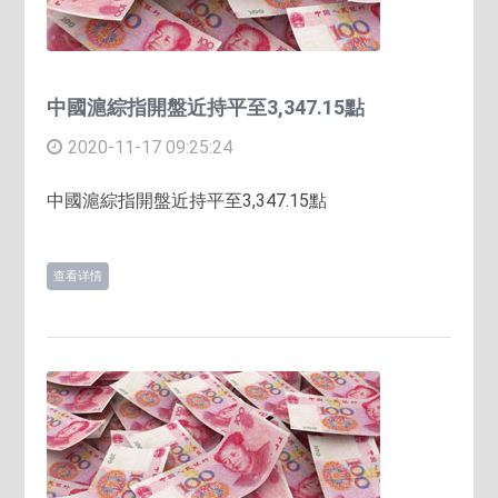
中國滬綜指開盤近持平至3,347.15點
2020-11-17 09:25:24
中國滬綜指開盤近持平至3,347.15點
查看详情