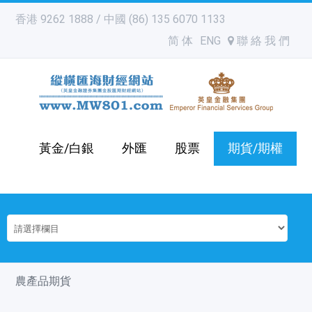
香港 9262 1888 / 中國 (86) 135 6070 1133
简 体
ENG
聯 絡 我 們
黃金/白銀
外匯
股票
期貨/期權
農產品期貨