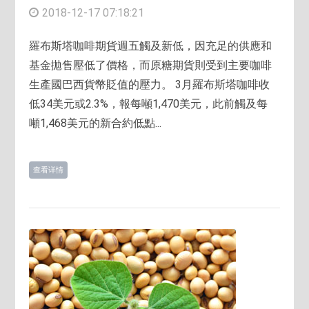
2018-12-17 07:18:21
羅布斯塔咖啡期貨週五觸及新低，因充足的供應和
基金拋售壓低了價格，而原糖期貨則受到主要咖啡
生產國巴西貨幣貶值的壓力。 3月羅布斯塔咖啡收
低34美元或2.3%，報每噸1,470美元，此前觸及每
噸1,468美元的新合約低點...
查看详情