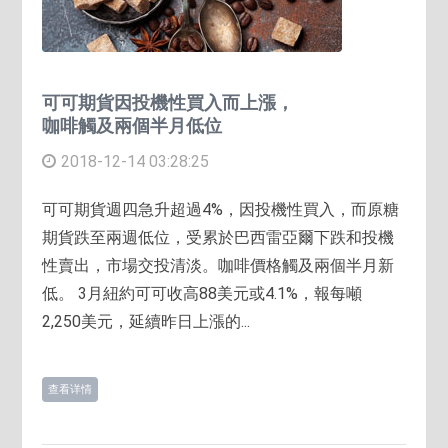
可可期貨因投機性買入而上漲，
咖啡觸及兩個半月低位
2018-12-14 03:28:25
可可期貨週四急升超過4%，因投機性買入，而原糖
期貨跌至兩週低位，受累於巴西雷亞爾下跌和投機
性賣出，市場交投清淡。咖啡價格觸及兩個半月新
低。 3月紐約可可收高88美元或4.1%，報每噸
2,250美元，延續昨日上漲的...
查看详情