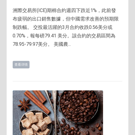
洲際交易所(ICE)期棉合約週四下跌近1%，此前發
布疲弱的出口銷售數據，但中國需求改善的預期限
制跌幅。 交投最活躍的3月合約收跌0.56美分或
0.70%，報每磅79.41 美分。該合約的交易區間為
78.95-79.97美分。 美國農...
查看详情