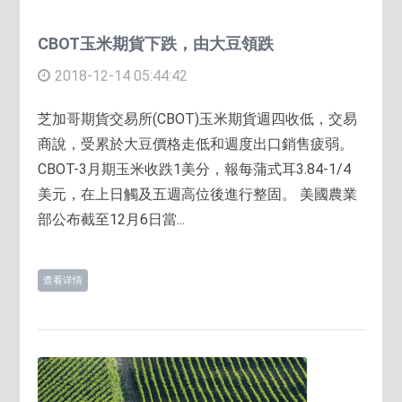
CBOT玉米期貨下跌，由大豆領跌
2018-12-14 05:44:42
芝加哥期貨交易所(CBOT)玉米期貨週四收低，交易
商說，受累於大豆價格走低和週度出口銷售疲弱。
CBOT-3月期玉米收跌1美分，報每蒲式耳3.84-1/4
美元，在上日觸及五週高位後進行整固。 美國農業
部公布截至12月6日當...
查看详情