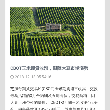
CBOT玉米期貨收漲，跟隨大豆市場漲勢
2018-12-13 05:54:16
芝加哥期貨交易所(CBOT)玉米期貨週三收高，交投
最為活躍的3月合約觸及五周高位，交易商稱，因
大豆上漲帶來的提振。 CBOT-3月期玉米收漲1/2美
分，報每蒲式耳3.85-1/4美元，盤中曾觸及11月8