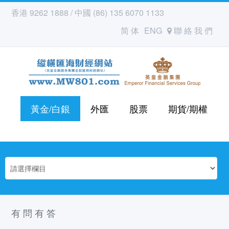
香港 9262 1888 / 中國 (86) 135 6070 1133
简 体
ENG
聯 絡 我 們
黃金/白銀
外匯
股票
期貨/期權
有 問 有 答