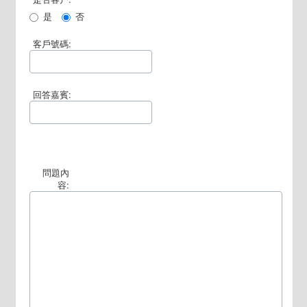
是
否
客戶號碼:
回答嘉賓:
問題內
容: