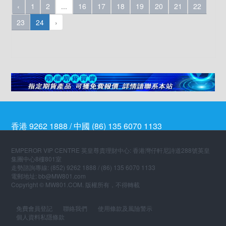
‹
1
2
...
16
17
18
19
20
21
22
23
24
›
香港 9262 1888 / 中國 (86) 135 6070 1133
EMPEROR VIP CENTRE 英皇尊貴理財中心: 香港灣仔軒尼詩道288號英皇
集團中心8樓801室
走勢諮詢專線: (852) 9262 1888 / (86) 135 6070 1133
電郵地址: bb@MW801.com
Copyright © MW801.COM. 版權所有，不得轉載
免費會員登記
聯絡我們
使用條款及風險警示
個人資料私隱條款