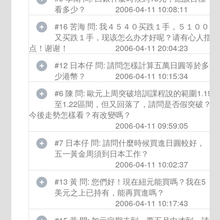
看多少？
2006-04-11 10:08:11
#16 苦海 問: 我４５４０买跌１手，５１００
又买跌１手，现该怎么办才好呢？请有心人指
点！谢谢！
2006-04-11 20:04:23
#12 日本仔 問: 請問怎樣計算五萬日圓等於多
少港幣？
2006-04-11 10:15:34
#6 陳 問: 歐元上周突破培訓課程說的範圍1.19
至1.22區間，但又回落了，請問是否假突破？
今後走勢怎樣看？有改變嗎？
2006-04-11 09:59:05
#7 日本仔 問: 請問什麼時候買進日圓較好，
五一黃金周須到日本工作？
2006-04-11 10:02:37
#13 黃 問: 您們好！現在紐元能買嗎？我在5
美元之上已持有，能再買進嗎？
2006-04-11 10:17:43