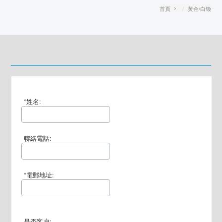
首頁
黄金/白银
*姓名:
聯絡電話:
*電郵地址:
是否客户: